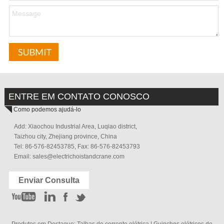
ENTRE EM CONTATO CONOSCO
Como podemos ajudá-lo
Add: Xiaochou Industrial Area, Luqiao district,
Taizhou city, Zhejiang province, China
Tel: 86-576-82453785, Fax: 86-576-82453793
Email:
sales@electrichoistandcrane.com
Enviar Consulta
Produtos em Destaque:
Talhas de corrente elétrica
|
Guinchos elétricos de