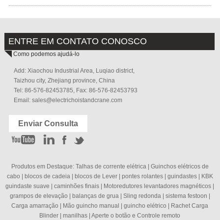
ENTRE EM CONTATO CONOSCO
Como podemos ajudá-lo
Add: Xiaochou Industrial Area, Luqiao district,
Taizhou city, Zhejiang province, China
Tel: 86-576-82453785, Fax: 86-576-82453793
Email:
sales@electrichoistandcrane.com
Enviar Consulta
Produtos em Destaque:
Talhas de corrente elétrica
|
Guinchos elétricos de
cabo
|
blocos de cadeia
|
blocos de Lever
|
pontes rolantes
|
guindastes
|
KBK
guindaste suave
|
caminhões finais
|
Motoredutores levantadores magnéticos
|
grampos de elevação
|
balanças de grua
|
Sling redonda
|
sistema festoon
|
Carga amarração
|
Mão guincho manual
|
guincho elétrico
|
Rachet Carga
Blinder
|
manilhas
|
Aperte o botão e Controle remoto