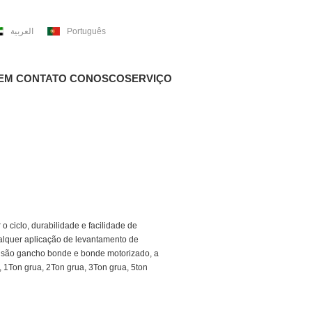
العربية
Português
 EM CONTATO CONOSCO
SERVIÇO
 o ciclo, durabilidade e facilidade de
alquer aplicação de levantamento de
nsão gancho bonde e bonde motorizado, a
1Ton grua, 2Ton grua, 3Ton grua, 5ton