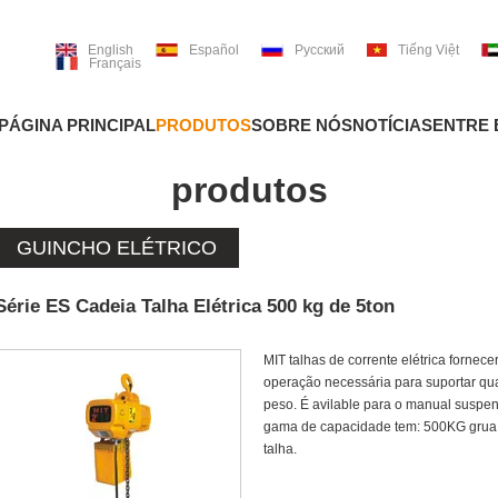
English
Español
Русский
Tiếng Việt
Français
PÁGINA PRINCIPAL
PRODUTOS
SOBRE NÓS
NOTÍCIAS
ENTRE
produtos
GUINCHO ELÉTRICO
Série ES Cadeia Talha Elétrica 500 kg de 5ton
MIT talhas de corrente elétrica fornecer
operação necessária para suportar qu
peso. É avilable para o manual suspe
gama de capacidade tem: 500KG grua, 
talha.