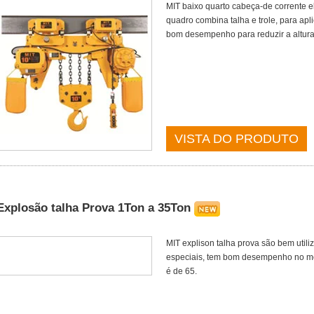
MIT baixo quarto cabeça-de corrente el
quadro combina talha e trole, para apl
bom desempenho para reduzir a altura 
VISTA DO PRODUTO
Explosão talha Prova 1Ton a 35Ton
MIT explison talha prova são bem utili
especiais, tem bom desempenho no mo
é de 65.