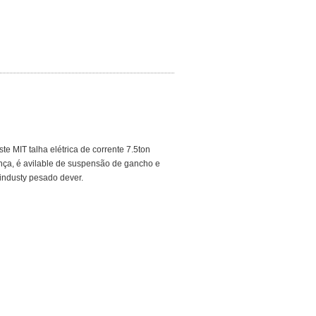
te MIT talha elétrica de corrente 7.5ton
nça, é avilable de suspensão de gancho e
 industy pesado dever.