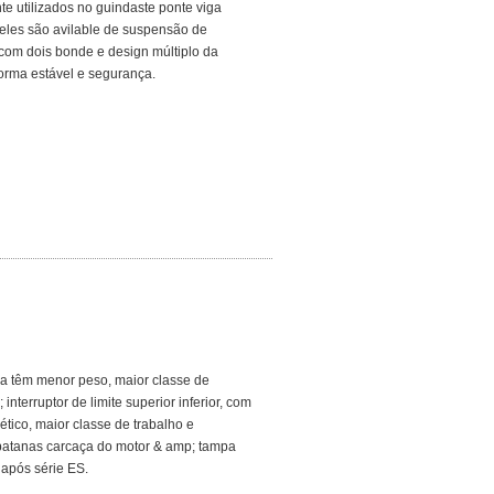
 utilizados no guindaste ponte viga
 eles são avilable de suspensão de
 com dois bonde e design múltiplo da
forma estável e segurança.
ha têm menor peso, maior classe de
nterruptor de limite superior inferior, com
tico, maior classe de trabalho e
rbatanas carcaça do motor & amp; tampa
 após série ES.