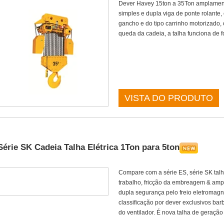
Dever Havey 15ton a 35Ton amplamente
simples e dupla viga de ponte rolante,
gancho e do tipo carrinho motorizado,
queda da cadeia, a talha funciona de 
VISTA DO PRODUTO
Série SK Cadeia Talha Elétrica 1Ton para 5ton
Compare com a série ES, série SK tal
trabalho, fricção da embreagem & amp; i
dupla segurança pelo freio eletromagné
classificação por dever exclusivos ba
do ventilador. É nova talha de geração