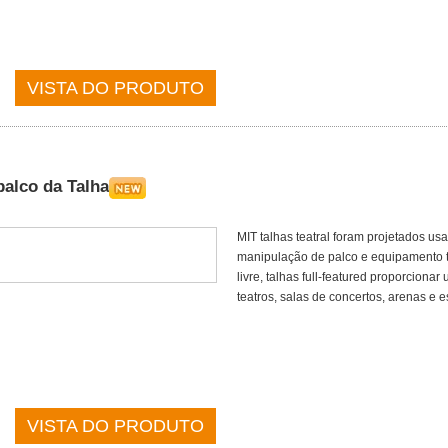
VISTA DO PRODUTO
palco da Talha
MIT talhas teatral foram projetados us
manipulação de palco e equipamento tea
livre, talhas full-featured proporcion
teatros, salas de concertos, arenas e e
VISTA DO PRODUTO