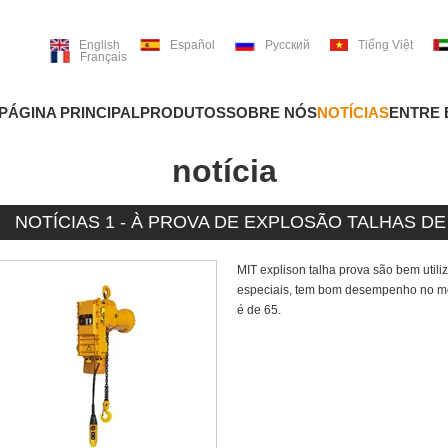
English
Español
Русский
Tiếng Việt
Français
PÁGINA PRINCIPAL
PRODUTOS
SOBRE NÓS
NOTÍCIAS
ENTRE
notícia
NOTÍCIAS 1 - À PROVA DE EXPLOSÃO TALHAS D
MIT explison talha prova são bem utili
especiais, tem bom desempenho no mo
é de 65.