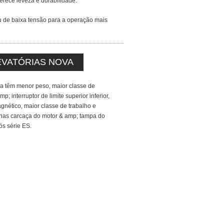
erece leveza e durabilidade.
u de baixa tensão para a operação mais
LEVATÓRIAS NOVA
ha têm menor peso, maior classe de
; interruptor de limite superior inferior,
gnético, maior classe de trabalho e
anas carcaça do motor & amp; tampa do
ós série ES.