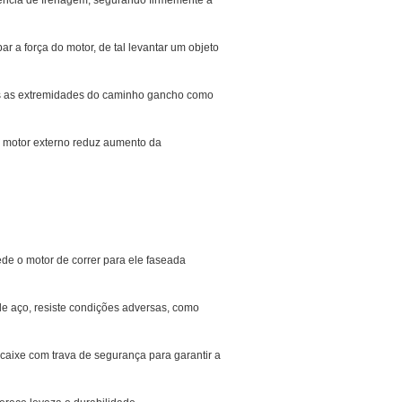
tência de frenagem, segurando firmemente a
 a força do motor, de tal levantar um objeto
as as extremidades do caminho gancho como
o motor externo reduz aumento da
de o motor de correr para ele faseada
e aço, resiste condições adversas, como
encaixe com trava de segurança para garantir a