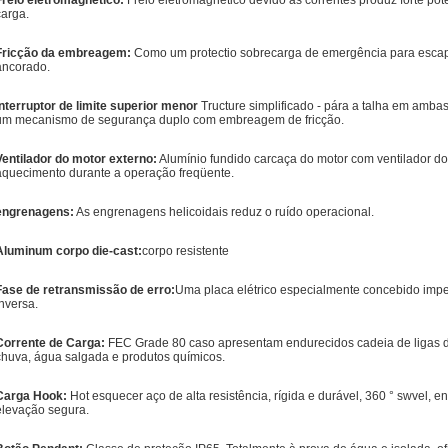
Freio eletromagnético:
Freio eletromagnético devido às correntes produz forte po
carga.
Fricção da embreagem:
Como um protectio sobrecarga de emergência para escapar
ancorado.
Interruptor de limite superior menor
Tructure simplificado - pára a talha em amb
um mecanismo de segurança duplo com embreagem de fricção.
Ventilador do motor externo:
Alumínio fundido carcaça do motor com ventilador d
aquecimento durante a operação freqüente.
engrenagens:
As engrenagens helicoidais reduz o ruído operacional.
Aluminum corpo die-cast:
corpo resistente
Fase de retransmissão de erro:
Uma placa elétrico especialmente concebido impe
inversa.
Corrente de Carga:
FEC Grade 80 caso apresentam endurecidos cadeia de ligas d
chuva, água salgada e produtos químicos.
Carga Hook:
Hot esquecer aço de alta resistência, rígida e durável, 360 ° swvel, 
elevação segura.