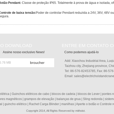
Botão Pendant:
Classe de proteção IP65. Totalmente à prova de água e isolada, of
Controle de baixa tensão:
Poder de controlar Pendant reduzida a 24V, 36V, 48V o
segura.
O DOWNLOAD
ENTRE EM CONTATO 
Assine nosso exclusivo News!
Como podemos ajudá-lo
Add: Xiaochou Industrial Area, Luqiao
broucher
Taizhou city, Zhejiang province, Ch
Tel: 86-576-82453785, Fax: 86-57
Email:
sales@electrichoistandcran
létrica
|
Guinchos elétricos de cabo
|
blocos de cadeia
|
blocos de Lever
|
pontes r
ores magnéticos
|
grampos de elevação
|
balanças de grua
|
Sling redonda
|
sistem
al
|
guincho elétrico
|
Rachet Carga Blinder
|
manilhas
|
Aperte o botão e Controle 
Copyright 2014, All Rights Reserved by mithoist.