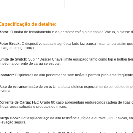
Especificação de detalhe:
Motor:
O motor de levantamento e viajar motor estão pintadas de Vácuo, a classe d
Motor Break:
O dispositivo pausa magnética lado faz pausa instantânea assim que a
a carga de segurança.
Limite de Switch:
Subir / Descer Chave limite equipado tanto como top e botton te
impedir a corrente de carga se esgote.
contator:
Disjuntores de alta performance sem fusíveis permitir problema freqüente
Fase de retransmissão de erro:
Uma placa elétrico especialmente concebido impe
inversa.
Corrente de Carga:
FEC Grade 80 caso apresentam endurecidos cadeia de ligas d
chuva, água salgada e produtos químicos.
Carga Hook:
Hot esquecer aço de alta resistência, rígida e durável, 360 ° swvel, 
elevação segura.