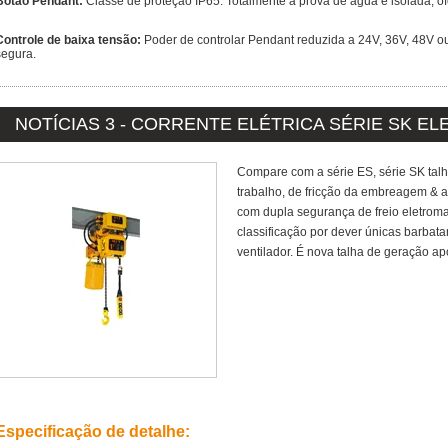
Botão Pendant:
Classe de proteção IP65. Totalmente à prova de água e isolada, of
Controle de baixa tensão:
Poder de controlar Pendant reduzida a 24V, 36V, 48V o
segura.
NOTÍCIAS 3 - CORRENTE ELÉTRICA SÉRIE SK E
Compare com a série ES, série SK tal
trabalho, de fricção da embreagem & amp
com dupla segurança de freio eletroma
classificação por dever únicas barbat
ventilador. É nova talha de geração ap
Especificação de detalhe: