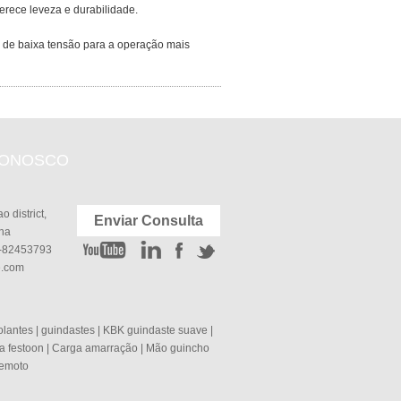
erece leveza e durabilidade.
u de baixa tensão para a operação mais
CONOSCO
 district,
Enviar Consulta
ina
6-82453793
e.com
olantes
|
guindastes
|
KBK guindaste suave
|
a festoon
|
Carga amarração
|
Mão guincho
remoto