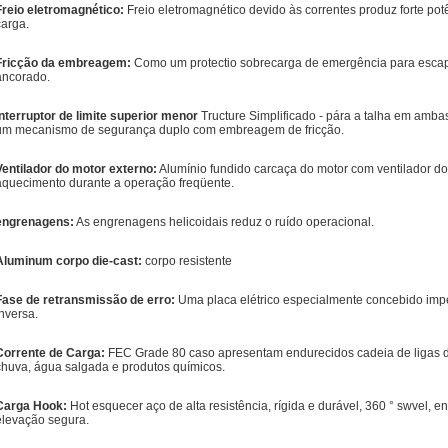
Freio eletromagnético:
Freio eletromagnético devido às correntes produz forte po
carga.
Fricção da embreagem:
Como um protectio sobrecarga de emergência para escapar
ancorado.
Interruptor de limite superior menor
Tructure Simplificado - pára a talha em am
um mecanismo de segurança duplo com embreagem de fricção.
Ventilador do motor externo:
Alumínio fundido carcaça do motor com ventilador d
aquecimento durante a operação freqüente.
engrenagens:
As engrenagens helicoidais reduz o ruído operacional.
Aluminum corpo die-cast:
corpo resistente
Fase de retransmissão de erro:
Uma placa elétrico especialmente concebido impe
inversa.
Corrente de Carga:
FEC Grade 80 caso apresentam endurecidos cadeia de ligas d
chuva, água salgada e produtos químicos.
Carga Hook:
Hot esquecer aço de alta resistência, rígida e durável, 360 ° swvel, 
elevação segura.