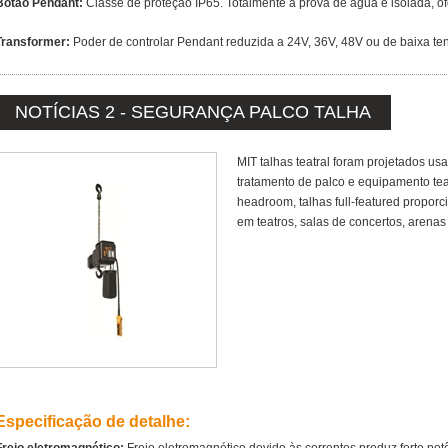
Botão Pendant:
Classe de proteção IP65. Totalmente à prova de água e isolada, of
Transformer:
Poder de controlar Pendant reduzida a 24V, 36V, 48V ou de baixa te
NOTÍCIAS 2 - SEGURANÇA PALCO TALHA
MIT talhas teatral foram projetados us
tratamento de palco e equipamento teat
headroom, talhas full-featured propo
em teatros, salas de concertos, arenas
Especificação de detalhe: