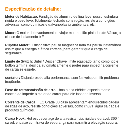
Especificação de detalhe:
Motor de Habitação:
Fundição de alumínio de liga leve, possui estrutura
rígida e peso leve. Totalmente fechado construção, resiste a condições
adversas, como químicos e galvanoplastia ambientes, etc.
Motor:
O motor de levantamento e viajar motor estão pintadas de Vácuo, a
classe de isolamento é F.
Ruptura Motor:
O dispositivo pausa magnética lado faz pausa instantânea
assim que a energia elétrica cortada, para garantir que a carga de
segurança.
Limite de Switch:
Subir / Descer Chave limite equipado tanto como top e
botton termina, desliga automaticamente o poder para impedir a corrente
de carga se esgote.
contator:
Disjuntores de alta performance sem fusíveis permitir problema
freqüente.
Fase de retransmissão de erro:
Uma placa elétrico especialmente
concebido impede o motor de correr para ele faseada inversa.
Corrente de Carga:
FEC Grade 80 caso apresentam endurecidos cadeia
de ligas de aço, resiste condições adversas, como chuva, água salgada e
produtos químicos.
Carga Hook:
Hot esquecer aço de alta resistência, rígida e durável, 360 °
swvel, encaixe com trava de segurança para garantir a elevação segura.