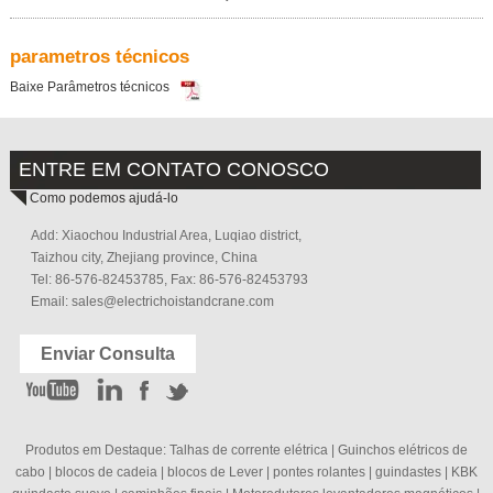
parametros técnicos
Baixe Parâmetros técnicos
ENTRE EM CONTATO CONOSCO
Como podemos ajudá-lo
Add: Xiaochou Industrial Area, Luqiao district,
Taizhou city, Zhejiang province, China
Tel: 86-576-82453785, Fax: 86-576-82453793
Email:
sales@electrichoistandcrane.com
Enviar Consulta
Produtos em Destaque:
Talhas de corrente elétrica
|
Guinchos elétricos de
cabo
|
blocos de cadeia
|
blocos de Lever
|
pontes rolantes
|
guindastes
|
KBK