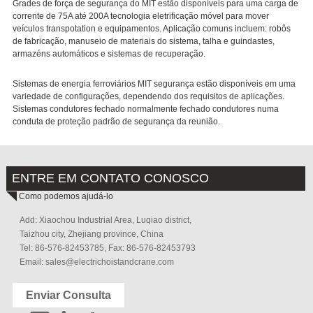
Grades de força de segurança do MIT estão disponíveis para uma carga de
corrente de 75A até 200A tecnologia eletrificação móvel para mover
veículos transpotation e equipamentos. Aplicação comuns incluem: robôs
de fabricação, manuseio de materiais do sistema, talha e guindastes,
armazéns automáticos e sistemas de recuperação.
Sistemas de energia ferroviários MIT segurança estão disponíveis em uma
variedade de configurações, dependendo dos requisitos de aplicações.
Sistemas condutores fechado normalmente fechado condutores numa
conduta de proteção padrão de segurança da reunião.
ENTRE EM CONTATO CONOSCO
Como podemos ajudá-lo
Add: Xiaochou Industrial Area, Luqiao district,
Taizhou city, Zhejiang province, China
Tel: 86-576-82453785, Fax: 86-576-82453793
Email:
sales@electrichoistandcrane.com
Enviar Consulta